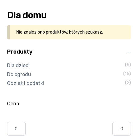
Kasa
Dla domu
Kontakt
Nie znaleziono produktów, których szukasz.
Koszyk
Produkty
Moje konto
(5)
Dla dzieci
(15)
Do ogrodu
Polityka prywatności
(2)
Odzież i dodatki
Program partnerski
Cena
Regulamin Klubu Zolta.pl
Regulamin sklepu