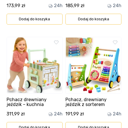
Ulubione
173,99
zł
24h
185,99
zł
24h
Wysyłka i płatność
Dodaj do koszyka
Dodaj do koszyka
Pchacz drewniany
Pchacz, drewniany
jeździk – kuchnia
jeździk z sorterem
311,99
zł
24h
191,99
zł
24h
Dodaj do koszyka
Dodaj do koszyka