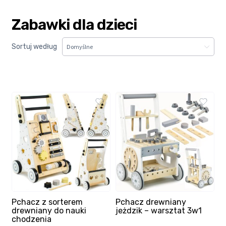
Kasa
Zabawki dla dzieci
Kontakt
Sortuj według
Koszyk
Moje konto
Polityka prywatności
Program partnerski
Regulamin Klubu Zolta.pl
Pchacz z sorterem
Pchacz drewniany
Regulamin sklepu
drewniany do nauki
jeżdzik – warsztat 3w1
chodzenia