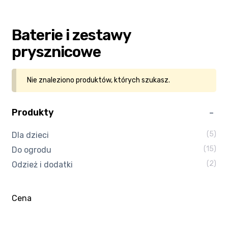
Kasa
Baterie i zestawy
Kontakt
prysznicowe
Koszyk
Nie znaleziono produktów, których szukasz.
Moje konto
Produkty
Polityka prywatności
(5)
Dla dzieci
(15)
Do ogrodu
Program partnerski
(2)
Odzież i dodatki
Regulamin Klubu Zolta.pl
Cena
Regulamin sklepu