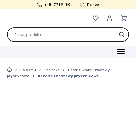
+48 17 789 1804
Pomoc
Ulubione
Moje konto
Kosz
Przejdź
Przejdź
do
do
nawigacji
treści
Strona główna
Do domu
Łazienka
Baterie, krany i zestawy
Strona główna
prysznicowe
Baterie i zestawy prysznicowe
Bestsellery
Blog
FAQ
Informacje o firmie