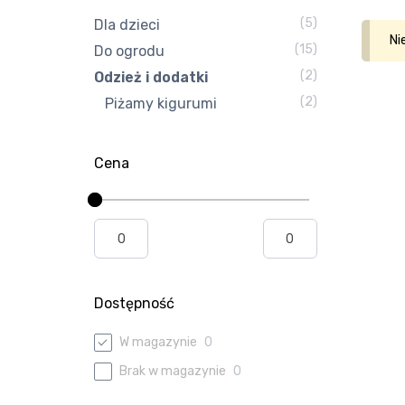
(5)
Dla dzieci
Ni
(15)
Do ogrodu
(2)
Odzież i dodatki
(2)
Piżamy kigurumi
Cena
Dostępność
W magazynie
0
Brak w magazynie
0