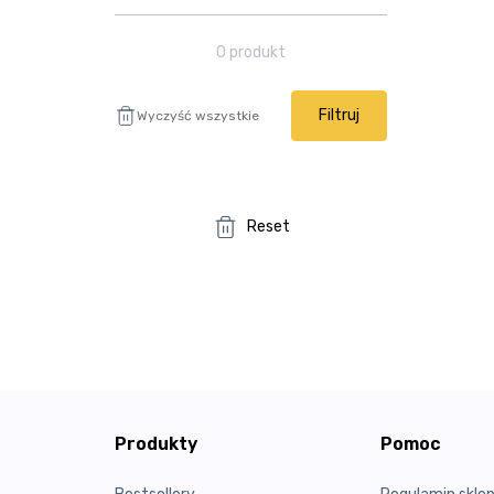
0
produkt
Filtruj
Wyczyść wszystkie
Reset
Produkty
Pomoc