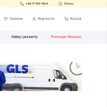
o
+48 17 789 1804
Pomoc
Ulubione
Moje konto
Koszyk
Hobby i prezenty
Promocje i Nowości
ości
Program partnerski