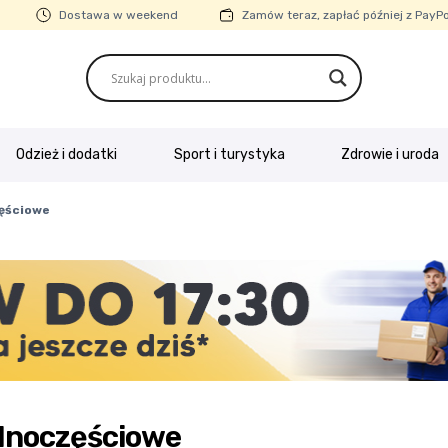
Dostawa w weekend
Zamów teraz, zapłać później z PayP
Odzież i dodatki
Sport i turystyka
Zdrowie i uroda
e o firmie
Kasa
Kontakt
Koszyk
Moje konto
Polityka prywatn
ęściowe
ubione
Wysyłka i płatność
dnoczęściowe