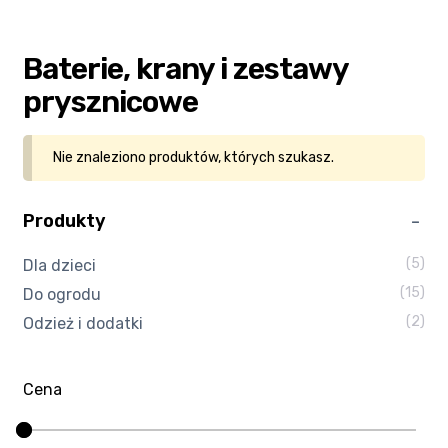
Kasa
Baterie, krany i zestawy
Kontakt
prysznicowe
Koszyk
Nie znaleziono produktów, których szukasz.
Moje konto
Produkty
Polityka prywatności
(5)
Dla dzieci
(15)
Do ogrodu
Program partnerski
(2)
Odzież i dodatki
Regulamin Klubu Zolta.pl
Cena
Regulamin sklepu