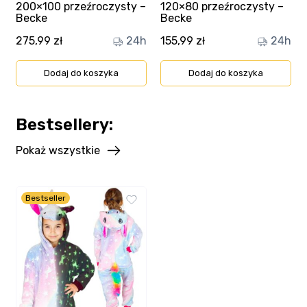
200×100 przeźroczysty –
120×80 przeźroczysty –
Becke
Becke
275,99
zł
24h
155,99
zł
24h
Dodaj do koszyka
Dodaj do koszyka
Bestsellery:
Pokaż wszystkie
Ten
Bestseller
produkt
ma
wiele
wariantów.
Opcje
można