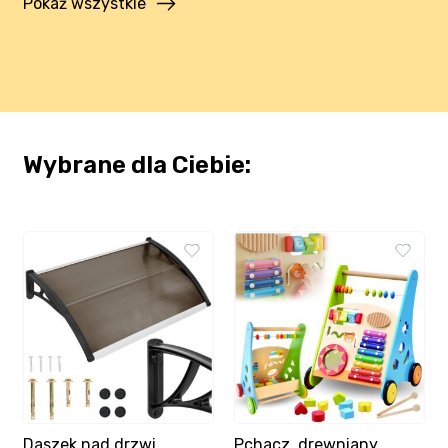
Pokaż wszystkie
Wybrane dla Ciebie:
Daszek nad drzwi
Pchacz, drewniany