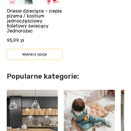
wybrać
na
Onesie dziecięce – ciepła
piżama / kostium
stronie
jednoczęściowy
produktu
fioletowy świecący
Jednorożec
95,99
zł
Wybierz opcje
Popularne kategorie: