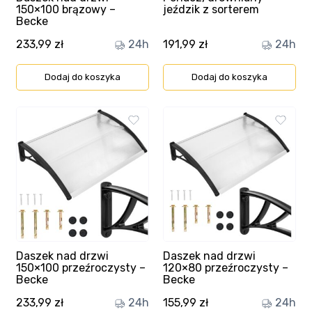
150×100 brązowy –
jeździk z sorterem
Becke
233,99
zł
24h
191,99
zł
24h
Dodaj do koszyka
Dodaj do koszyka
Daszek nad drzwi
Daszek nad drzwi
150×100 przeźroczysty –
120×80 przeźroczysty –
Becke
Becke
233,99
zł
24h
155,99
zł
24h