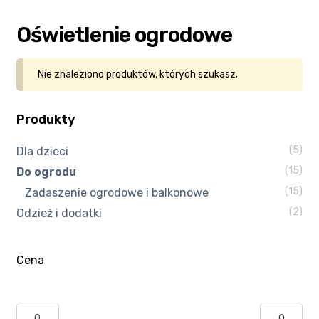
Kasa
Oświetlenie ogrodowe
Kontakt
Nie znaleziono produktów, których szukasz.
Koszyk
Produkty
Moje konto
(5)
Dla dzieci
(15)
Do ogrodu
Polityka prywatności
(15)
Zadaszenie ogrodowe i balkonowe
Program partnerski
(2)
Odzież i dodatki
Regulamin Klubu Zolta.pl
Cena
Regulamin sklepu