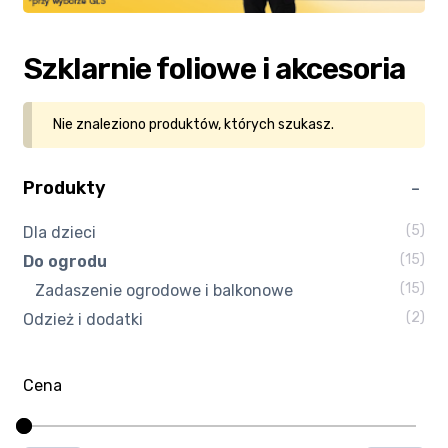
Kasa
Szklarnie foliowe i akcesoria
Kontakt
Nie znaleziono produktów, których szukasz.
Koszyk
Produkty
Moje konto
(5)
Dla dzieci
Polityka prywatności
(15)
Do ogrodu
(15)
Zadaszenie ogrodowe i balkonowe
Program partnerski
(2)
Odzież i dodatki
Regulamin Klubu Zolta.pl
Cena
Regulamin sklepu