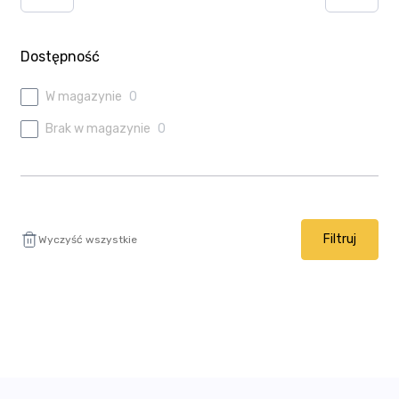
Ulubione
Wysyłka i płatność
Dostępność
W magazynie
0
Brak w magazynie
0
Filtruj
Wyczyść wszystkie