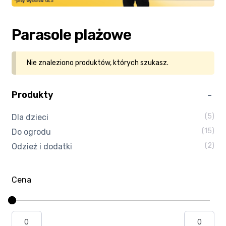
Kasa
Parasole plażowe
Kontakt
Nie znaleziono produktów, których szukasz.
Koszyk
Produkty
Moje konto
(5)
Dla dzieci
Polityka prywatności
(15)
Do ogrodu
(2)
Odzież i dodatki
Program partnerski
Regulamin Klubu Zolta.pl
Cena
Regulamin sklepu