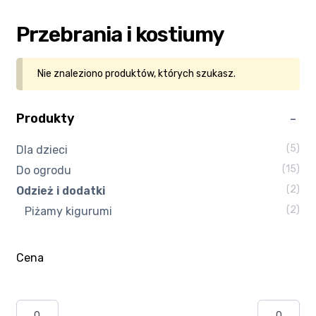
Kasa
Przebrania i kostiumy
Kontakt
Nie znaleziono produktów, których szukasz.
Koszyk
Produkty
Moje konto
(5)
Dla dzieci
(15)
Do ogrodu
Polityka prywatności
(2)
Odzież i dodatki
Program partnerski
(2)
Piżamy kigurumi
Regulamin Klubu Zolta.pl
Cena
Regulamin sklepu