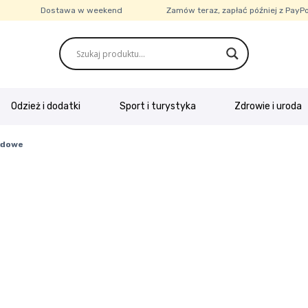
Dostawa w weekend
Zamów teraz, zapłać później z PayP
Odzież i dodatki
Sport i turystyka
Zdrowie i uroda
e o firmie
Kasa
Kontakt
Koszyk
Moje konto
Polityka prywatn
odowe
ubione
Wysyłka i płatność