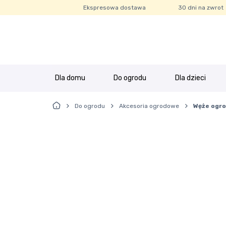
Ekspresowa dostawa
30 dni na zwrot
Przejdź
Przejdź
do
do
nawigacji
treści
Dla domu
Do ogrodu
Dla dzieci
Strona główna
Bestsellery
Blog
FAQ
Informacj
Do ogrodu
Akcesoria ogrodowe
Węże ogr
Strona główna
Regulamin Klubu Zolta.pl
Regulamin sklepu
Ul