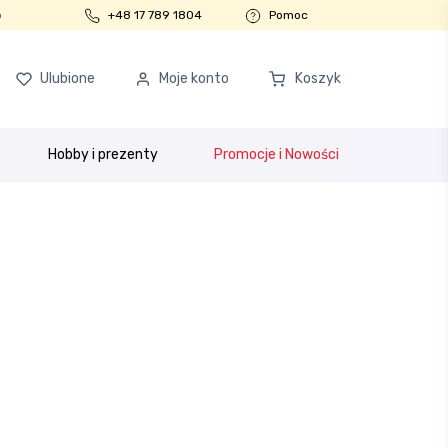
o
+48 17 789 1804
Pomoc
Ulubione
Moje konto
Koszyk
Hobby i prezenty
Promocje i Nowości
ości
Program partnerski