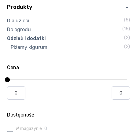
Produkty
Kasa
(5)
Dla dzieci
Kontakt
(15)
Do ogrodu
(2)
Odzież i dodatki
Koszyk
(2)
Piżamy kigurumi
Moje konto
Cena
Polityka prywatności
Program partnerski
Regulamin Klubu Zolta.pl
Dostępność
Regulamin sklepu
W magazynie
0