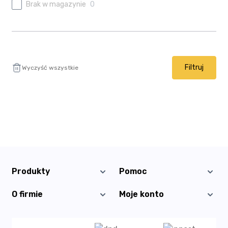
Ulubione
Brak w magazynie
0
Wysyłka i płatność
Filtruj
Wyczyść wszystkie
Produkty
Pomoc
Bestsellery
Regulamin sklepu
O firmie
Moje konto
Wysyłka i płatność
Informacje o firmie
Moje konto
Polityka prywatności
Program partnerski
Moje zamówienia