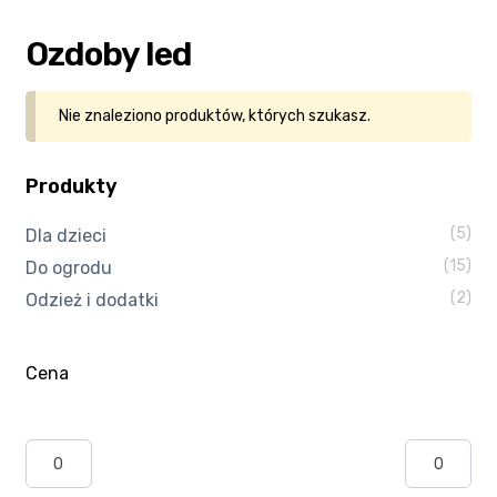
Kasa
Ozdoby led
Kontakt
Nie znaleziono produktów, których szukasz.
Koszyk
Produkty
Moje konto
(5)
Dla dzieci
(15)
Do ogrodu
Polityka prywatności
(2)
Odzież i dodatki
Program partnerski
Cena
Regulamin Klubu Zolta.pl
Regulamin sklepu