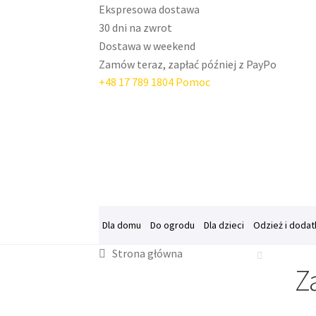
Ekspresowa dostawa
30 dni na zwrot
Dostawa w weekend
Zamów teraz, zapłać później z PayPo
+48 17 789 1804
Pomoc
Przejdź
Przejdź
do
do
nawigacji
treści
Dla domu
Do ogrodu
Dla dzieci
Odzież i dodat
Strona główna
Strona główna
Bestsellery
Blog
FAQ
Informac
Z
Program partnerski
Regulamin Klubu Zolta.