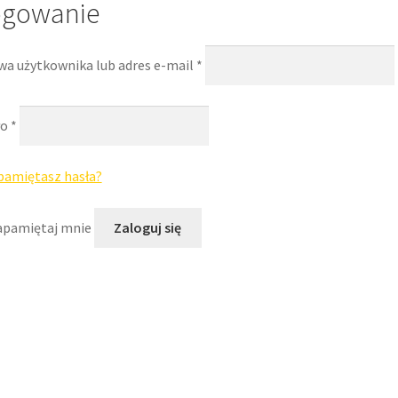
ogowanie
a użytkownika lub adres e-mail
*
ło
*
pamiętasz hasła?
apamiętaj mnie
Zaloguj się