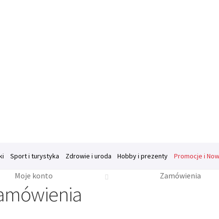
ki
Sport i turystyka
Zdrowie i uroda
Hobby i prezenty
Promocje i Now
Moje konto
Zamówienia
je o firmie
Kasa
Kontakt
Koszyk
Moje konto
Polityka prywatnośc
amówienia
pl
Regulamin sklepu
Ulubione
Wysyłka i płatność