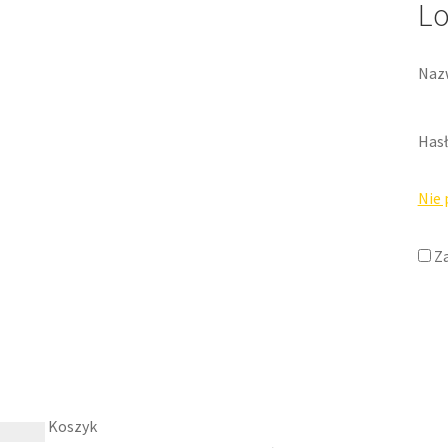
L
Nazw
Has
Nie 
Z
Koszyk