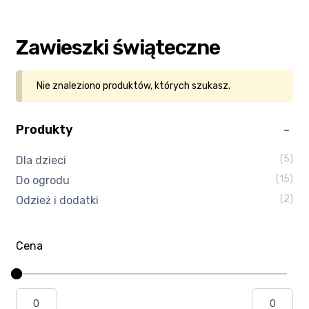
Kasa
Zawieszki świąteczne
Kontakt
Nie znaleziono produktów, których szukasz.
Koszyk
Produkty
Moje konto
(5)
Dla dzieci
Polityka prywatności
(15)
Do ogrodu
(2)
Odzież i dodatki
Program partnerski
Regulamin Klubu Zolta.pl
Cena
Regulamin sklepu