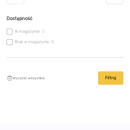
Ulubione
Wysyłka i płatność
Dostępność
W magazynie
0
Brak w magazynie
0
Filtruj
Wyczyść wszystkie