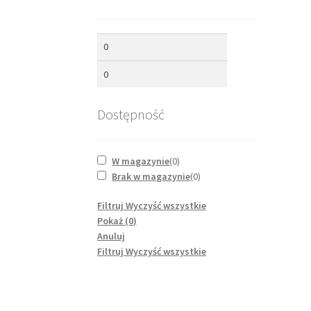
Dostępność
W magazynie
(
0
)
Brak w magazynie
(
0
)
Filtruj
Wyczyść wszystkie
Pokaż
(
0
)
Anuluj
Filtruj
Wyczyść wszystkie