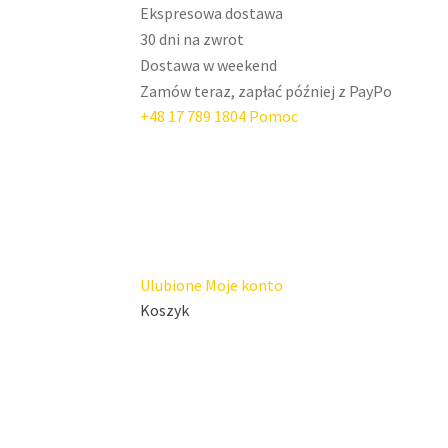
Ekspresowa dostawa
30 dni na zwrot
Dostawa w weekend
Zamów teraz, zapłać później z PayPo
+48 17 789 1804
Pomoc
Przejdź
Przejdź
do
do
nawigacji
treści
Ulubione
Moje konto
Koszyk