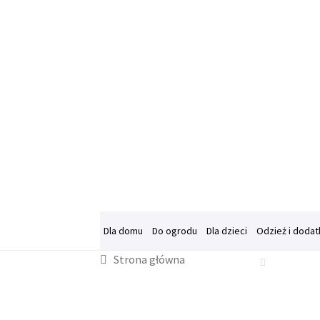
Dla domu
Do ogrodu
Dla dzieci
Odzież i dodat
Strona główna
Strona główna
Bestsellery
Blog
FAQ
Informac
Program partnerski
Regulamin Klubu Zolta.