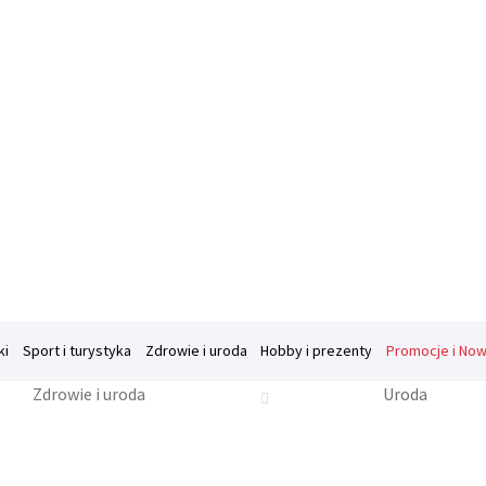
ki
Sport i turystyka
Zdrowie i uroda
Hobby i prezenty
Promocje i Now
Zdrowie i uroda
Uroda
je o firmie
Kasa
Kontakt
Koszyk
Moje konto
Polityka prywatnośc
pl
Regulamin sklepu
Ulubione
Wysyłka i płatność