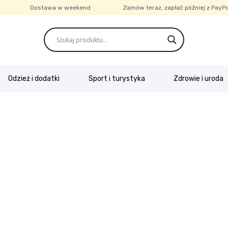
Dostawa w weekend
Zamów teraz, zapłać później z PayP
Odzież i dodatki
Sport i turystyka
Zdrowie i uroda
e o firmie
Kasa
Kontakt
Koszyk
Moje konto
Polityka prywatn
ubione
Wysyłka i płatność