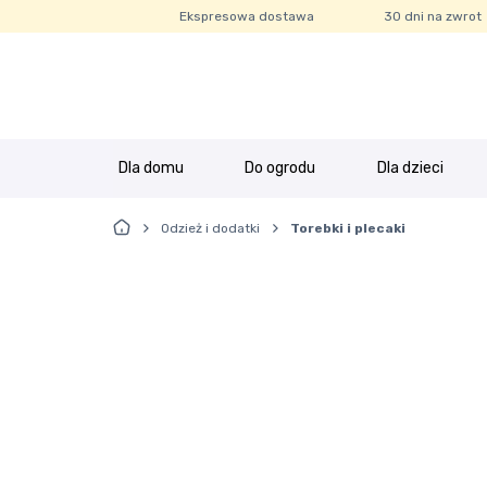
Ekspresowa dostawa
30 dni na zwrot
Przejdź
Przejdź
do
do
nawigacji
treści
Dla domu
Do ogrodu
Dla dzieci
Strona główna
Bestsellery
Blog
FAQ
Informacj
Odzież i dodatki
Torebki i plecaki
Strona główna
Regulamin Klubu Zolta.pl
Regulamin sklepu
Ul