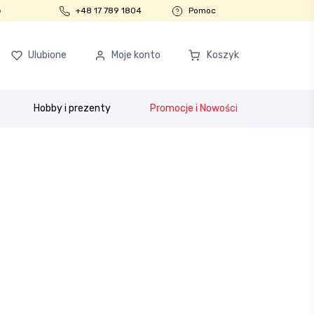
o
+48 17 789 1804
Pomoc
Ulubione
Moje konto
Koszyk
Hobby i prezenty
Promocje i Nowości
ości
Program partnerski