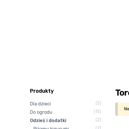
Tor
Produkty
(5)
Dla dzieci
Ni
(15)
Do ogrodu
(2)
Odzież i dodatki
(2)
Piżamy kigurumi