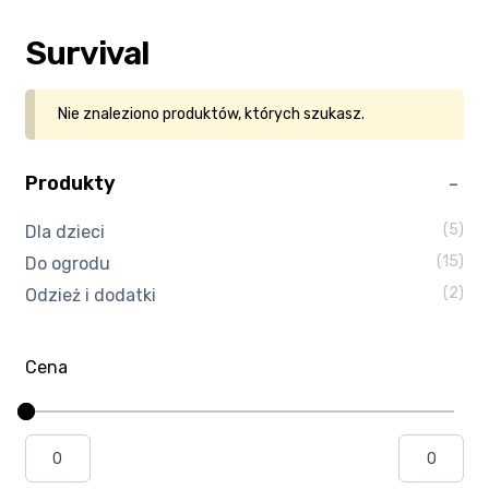
Kasa
Survival
Kontakt
Nie znaleziono produktów, których szukasz.
Koszyk
Produkty
Moje konto
(5)
Dla dzieci
(15)
Do ogrodu
Polityka prywatności
(2)
Odzież i dodatki
Program partnerski
Cena
Regulamin Klubu Zolta.pl
Regulamin sklepu