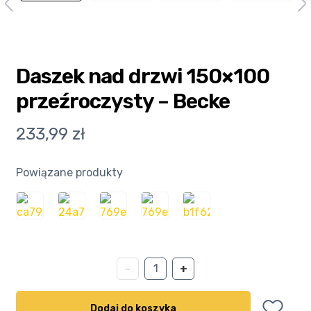
Kasa
Kontakt
Daszek nad drzwi 150×100
przeźroczysty – Becke
Koszyk
233,99
zł
Moje konto
Polityka prywatności
Powiązane produkty
Program partnerski
Regulamin Klubu Zolta.pl
ilość
-
+
Regulamin sklepu
Daszek
nad
Dodaj do koszyka