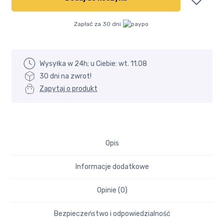
drzwi
Ulubione
150x100
Zapłać za 30 dni
przeźroczysty
Wysyłka i płatność
-
Becke
Wysyłka w 24h; u Ciebie: wt. 11.08
30 dni na zwrot!
Zapytaj o produkt
Opis
Informacje dodatkowe
Opinie (0)
Bezpieczeństwo i odpowiedzialność