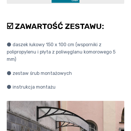
☑️ ZAWARTOŚĆ ZESTAWU:
⚫️ daszek łukowy 150 x 100 cm (wsporniki z
polipropylenu i płyta z poliwęglanu komorowego 5
mm)
⚫️ zestaw śrub montażowych
⚫️ instrukcja montażu