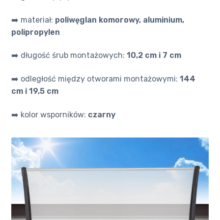
➡️ materiał:
poliwęglan komorowy, aluminium,
polipropylen
➡️ długość śrub montażowych:
10,2 cm i 7 cm
➡️ odległość między otworami montażowymi:
144
cm i 19,5 cm
➡️ kolor wsporników:
czarny