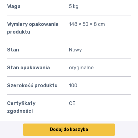
Waga
5 kg
Wymiary opakowania
148 × 50 × 8 cm
produktu
Stan
Nowy
Stan opakowania
oryginalne
Szerokość produktu
100
Certyfikaty
CE
zgodności
Kod producenta
DASZEK NAD DRZWI
Dodaj do koszyka
ZADASZENIE OKNO