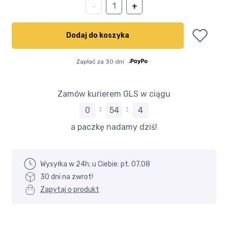
ilość
-
+
Daszek
nad
Dodaj do koszyka
drzwi
120x80
Zapłać za 30 dni
przeźroczysty
-
Becke
Zamów kurierem GLS w ciągu
:
:
0
54
2
a paczkę nadamy dziś!
Wysyłka w 24h; u Ciebie: pt. 07.08
30 dni na zwrot!
Zapytaj o produkt