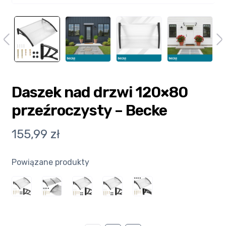
Ulubione
Wysyłka i płatność
Daszek nad drzwi 120×80
przeźroczysty – Becke
155,99
zł
Powiązane produkty