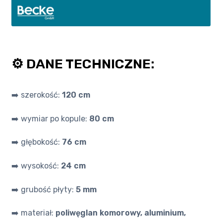
⚙️ DANE TECHNICZNE:
➡️ szerokość:
120 cm
➡️ wymiar po kopule:
80 cm
➡️ głębokość:
76 cm
➡️ wysokość:
24 cm
➡️ grubość płyty:
5 mm
➡️ materiał:
poliwęglan komorowy, aluminium,