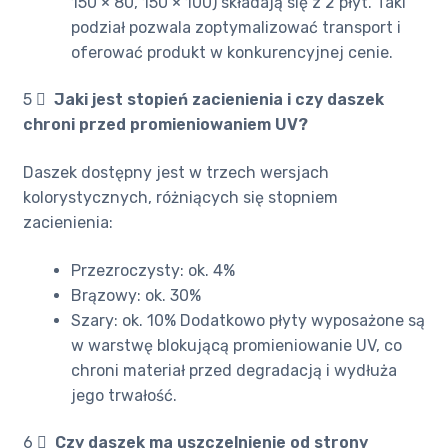
150 × 80, 150 × 100) składają się z 2 płyt. Taki
podział pozwala zoptymalizować transport i
oferować produkt w konkurencyjnej cenie.
5 ️⃣
Jaki jest stopień zacienienia i czy daszek
chroni przed promieniowaniem UV?
Daszek dostępny jest w trzech wersjach
kolorystycznych, różniących się stopniem
zacienienia:
Przezroczysty: ok. 4%
Brązowy: ok. 30%
Szary: ok. 10% Dodatkowo płyty wyposażone są
w warstwę blokującą promieniowanie UV, co
chroni materiał przed degradacją i wydłuża
jego trwałość.
6 ️⃣
Czy daszek ma uszczelnienie od strony