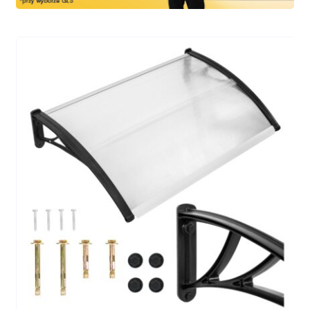
Kasa
Kontakt
Koszyk
Moje konto
Polityka prywatności
Program partnerski
Regulamin Klubu Zolta.pl
Regulamin sklepu