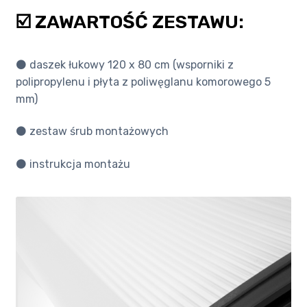
☑️ ZAWARTOŚĆ ZESTAWU:
⚫️ daszek łukowy 120 x 80 cm (wsporniki z
polipropylenu i płyta z poliwęglanu komorowego 5
mm)
⚫️ zestaw śrub montażowych
⚫️ instrukcja montażu