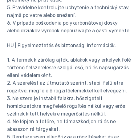
5. Pravidelne kontrolujte uchytenie a technický stav,
najmä po vetre alebo snežení.
6. V prípade poškodenia polykarbonátovej dosky
alebo držiakov výrobok nepoužívajte a časti vymeňte.
HU | Figyelmeztetés és biztonsági információk:
1. A termék kizárólag ajtók, ablakok vagy erkélyek fölé
történő felszerelésre szolgál eső, hó és napsugárzás
elleni védelemként.
2. A szerelést az útmutató szerint, stabil felületre
rögzítve, megfelelő rögzítőelemekkel kell elvégezni.
3. Ne szerelje instabil falakra, hőszigetelt
homlokzatokra megfelelő rögzítés nélkül vagy erős
szélnek kitett helyekre megerősítés nélkül.
4. Ne lépjen a tetőre, ne támaszkodjon rá és ne
akasszon rá tárgyakat.
5. Rendszeresen ellenőrizze a rögzítéseket és az