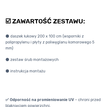
☑️ ZAWARTOŚĆ ZESTAWU:
⚫️ daszek łukowy 200 x 100 cm (wsporniki z
polipropylenu i płyty z poliwęglanu komorowego 5
mm)
⚫️ zestaw śrub montażowych
⚫️ instrukcja montażu
✅ Odporność na promieniowanie UV
– chroni przed
blaknięciem powierzchni.