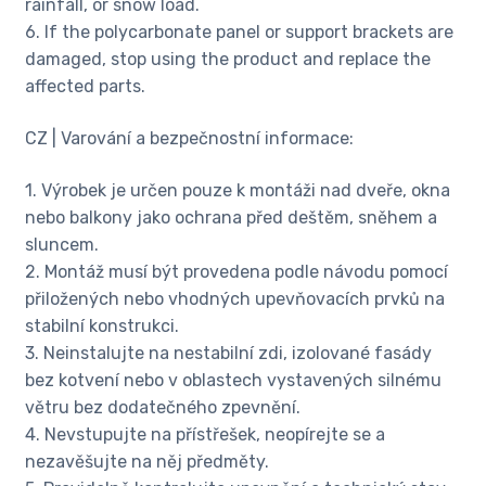
rainfall, or snow load.
6. If the polycarbonate panel or support brackets are
damaged, stop using the product and replace the
affected parts.
CZ | Varování a bezpečnostní informace:
1. Výrobek je určen pouze k montáži nad dveře, okna
nebo balkony jako ochrana před deštěm, sněhem a
sluncem.
2. Montáž musí být provedena podle návodu pomocí
přiložených nebo vhodných upevňovacích prvků na
stabilní konstrukci.
3. Neinstalujte na nestabilní zdi, izolované fasády
bez kotvení nebo v oblastech vystavených silnému
větru bez dodatečného zpevnění.
4. Nevstupujte na přístřešek, neopírejte se a
nezavěšujte na něj předměty.