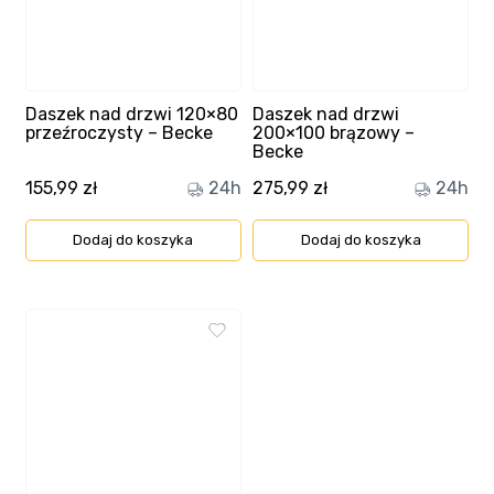
Daszek nad drzwi 120×80
Daszek nad drzwi
przeźroczysty – Becke
200×100 brązowy –
Becke
155,99
zł
24h
275,99
zł
24h
Dodaj do koszyka
Dodaj do koszyka