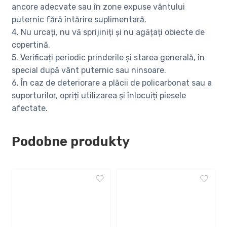
ancore adecvate sau în zone expuse vântului
puternic fără întărire suplimentară.
4. Nu urcați, nu vă sprijiniți și nu agățați obiecte de
copertină.
5. Verificați periodic prinderile și starea generală, în
special după vânt puternic sau ninsoare.
6. În caz de deteriorare a plăcii de policarbonat sau a
suporturilor, opriți utilizarea și înlocuiți piesele
afectate.
Podobne produkty