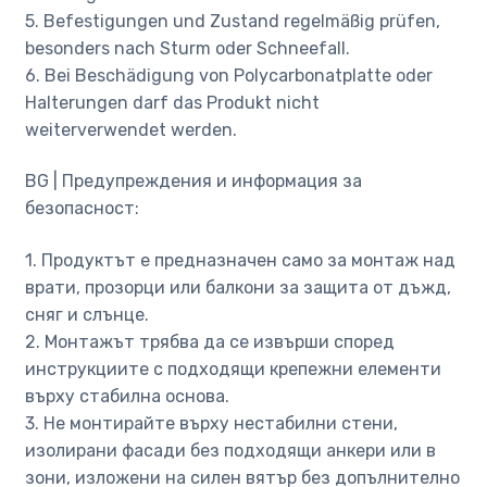
5. Befestigungen und Zustand regelmäßig prüfen,
besonders nach Sturm oder Schneefall.
6. Bei Beschädigung von Polycarbonatplatte oder
Halterungen darf das Produkt nicht
weiterverwendet werden.
BG | Предупреждения и информация за
безопасност:
1. Продуктът е предназначен само за монтаж над
врати, прозорци или балкони за защита от дъжд,
сняг и слънце.
2. Монтажът трябва да се извърши според
инструкциите с подходящи крепежни елементи
върху стабилна основа.
3. Не монтирайте върху нестабилни стени,
изолирани фасади без подходящи анкери или в
зони, изложени на силен вятър без допълнително