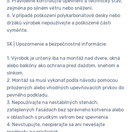
5. Pravidelně kontrolujte upevnění a technický stav,
zejména po silném větru nebo sněžení.
6. V případě poškození polykarbonátové desky nebo
držáků výrobek nepoužívejte a poškozené části
vyměňte.
SK | Upozornenie a bezpečnostné informácie:
1. Výrobok je určený iba na montáž nad dvere, okná
alebo balkóny ako ochrana pred dažďom, snehom a
slnkom.
2. Montáž sa musí vykonať podľa návodu pomocou
priložených alebo vhodných upevňovacích prvkov do
pevného podkladu.
3. Nepoužívajte na nestabilných stenách,
zateplených fasádach bez správneho kotvenia alebo
v oblastiach s prudkým vetrom bez spevnenia.
4. Nevstupujte, neopierajte sa ani nevešajte
predmety na prístrešok.