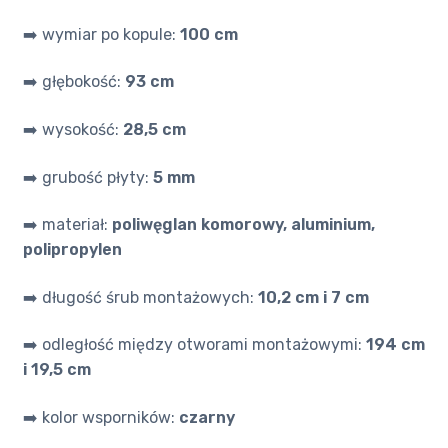
➡️ wymiar po kopule:
100 cm
➡️ głębokość:
93 cm
➡️ wysokość:
28,5 cm
➡️ grubość płyty:
5 mm
➡️ materiał:
poliwęglan komorowy, aluminium,
polipropylen
➡️ długość śrub montażowych:
10,2 cm i 7 cm
➡️ odległość między otworami montażowymi:
194 cm
i 19,5 cm
➡️ kolor wsporników:
czarny