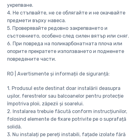
укрепване.
4. Не стъпвайте, не се облягайте и не окачвайте
предмети върху навеса.
5. Проверявайте редовно закрепването и
състоянието, особено след силен вятър или сняг.
6. При повреда на поликарбонатната плоча или
опорите прекратете използването и подменете
повредените части.
RO | Avertismente și informații de siguranță:
1. Produsul este destinat doar instalării deasupra
ușilor, ferestrelor sau balcoanelor pentru protecție
împotriva ploii, zăpezii și soarelui.
2. Instalarea trebuie făcută conform instrucțiunilor,
folosind elemente de fixare potrivite pe o suprafață
solidă.
3. Nu instalați pe pereți instabili, fațade izolate fără