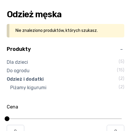
Kasa
Odzież męska
Kontakt
Nie znaleziono produktów, których szukasz.
Koszyk
Produkty
Moje konto
(5)
Dla dzieci
(15)
Do ogrodu
Polityka prywatności
(2)
Odzież i dodatki
Program partnerski
(2)
Piżamy kigurumi
Regulamin Klubu Zolta.pl
Cena
Regulamin sklepu