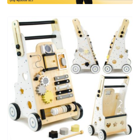
Kasa
Kontakt
Koszyk
Moje konto
Polityka prywatności
Program partnerski
Regulamin Klubu Zolta.pl
Regulamin sklepu