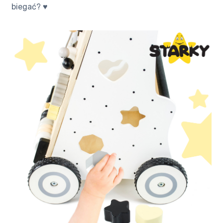
biegać? ♥️