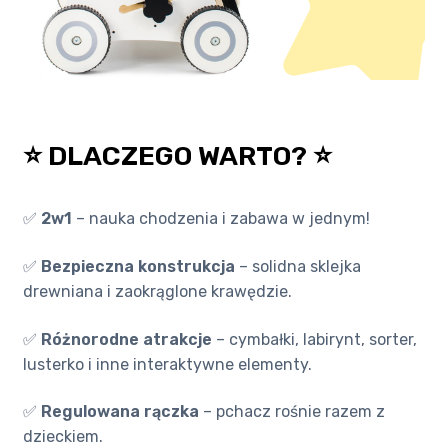
⭐ DLACZEGO WARTO? ⭐
✅
2w1
– nauka chodzenia i zabawa w jednym!
✅
Bezpieczna konstrukcja
– solidna sklejka
drewniana i zaokrąglone krawędzie.
✅
Różnorodne atrakcje
– cymbałki, labirynt, sorter,
lusterko i inne interaktywne elementy.
✅
Regulowana rączka
– pchacz rośnie razem z
dzieckiem.