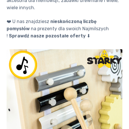
akcesoria dla niemowląt, zabawki drewniane i wiele,
wiele innych.
❤️ U nas znajdziesz
nieskończoną liczbę
pomysłów
na prezenty dla swoich Najmilszych
!
Sprawdź nasze pozostałe oferty
⬇ ️