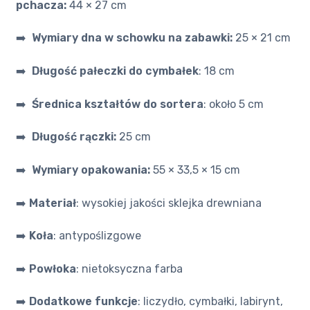
pchacza:
44 × 27 cm
➡️
Wymiary dna w schowku na zabawki:
25 × 21 cm
➡️
Długość pałeczki do cymbałek
: 18 cm
➡️
Średnica kształtów do sortera
: około 5 cm
➡️
Długość rączki:
25 cm
➡️
Wymiary opakowania:
55 × 33,5 × 15 cm
➡️
Materiał
: wysokiej jakości sklejka drewniana
➡️
Koła
: antypoślizgowe
➡️
Powłoka
: nietoksyczna farba
➡️
Dodatkowe funkcje
: liczydło, cymbałki, labirynt,