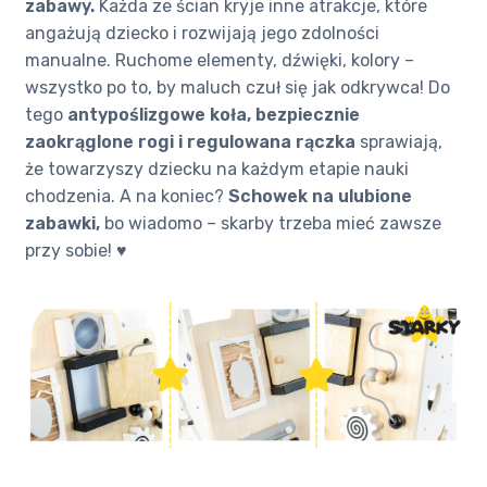
zabawy.
Każda ze ścian kryje inne atrakcje, które
angażują dziecko i rozwijają jego zdolności
manualne. Ruchome elementy, dźwięki, kolory –
wszystko po to, by maluch czuł się jak odkrywca! Do
tego
antypoślizgowe koła, bezpiecznie
zaokrąglone rogi i regulowana rączka
sprawiają,
że towarzyszy dziecku na każdym etapie nauki
chodzenia. A na koniec?
Schowek na ulubione
zabawki,
bo wiadomo – skarby trzeba mieć zawsze
przy sobie! ♥️