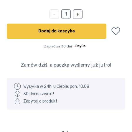
ilość
-
+
Pchacz
z
Dodaj do koszyka
sorterem
drewniany
Zapłać za 30 dni
do
nauki
chodzenia
Zamów dziś, a paczkę wyślemy już jutro!
Wysyłka w 24h; u Ciebie: pon. 10.08
30 dni na zwrot!
Zapytaj o produkt