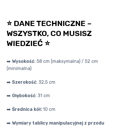
⭐ DANE TECHNICZNE –
WSZYSTKO, CO MUSISZ
WIEDZIEĆ ⭐
➡️
Wysokość
: 58 cm (maksymalna) / 52 cm
(minimalna)
➡️
Szerokość
: 32,5 cm
➡️
Głębokość
: 31 cm
➡️
Średnica kół:
10 cm
➡️
Wymiary tablicy manipulacyjnej z przodu